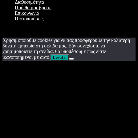
Διαθεσιμότητα
Πού θα μας βρείτε
Επικοινωνία
Πιστοποιήσεις
terpsisestate.gr © 2026 All Rights Reserved. Powered by
nodezero.gr
Χρησιμοποιούμε cookies για να σας προσφέρουμε την καλύτερη
δυνατή εμπειρία στη σελίδα μας. Εάν συνεχίσετε να
χρησιμοποιείτε τη σελίδα, θα υποθέσουμε πως είστε
ικανοποιημένοι με αυτό.
Εντάξει