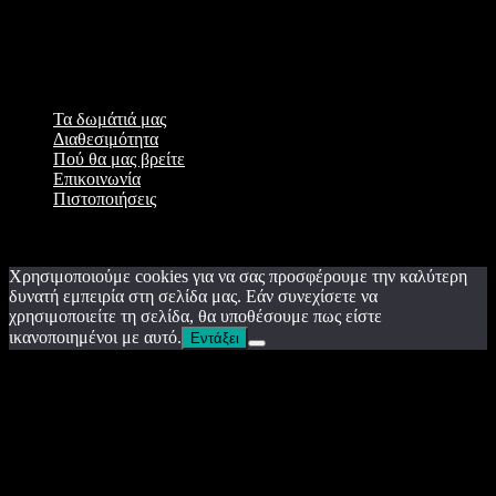
Θα ενημερωθείτε από εκπρόσωπο της επιχείρησής μας για την
εξέλιξή της. Ευχαριστούμε που επιλέξατε εμάς για τη διαμονή σας.
Ανυπομονούμε να σας καλωσορίσουμε στο
Terpsis Estate
.
Τα δωμάτιά μας
Διαθεσιμότητα
Πού θα μας βρείτε
Επικοινωνία
Πιστοποιήσεις
terpsisestate.gr © 2026 All Rights Reserved. Powered by
nodezero.gr
Χρησιμοποιούμε cookies για να σας προσφέρουμε την καλύτερη
δυνατή εμπειρία στη σελίδα μας. Εάν συνεχίσετε να
χρησιμοποιείτε τη σελίδα, θα υποθέσουμε πως είστε
ικανοποιημένοι με αυτό.
Εντάξει