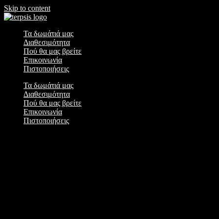
Skip to content
terpsisestate.gr
Σας καλωσορίζουμε στο Terpsis Estate
Τα δωμάτιά μας
Διαθεσιμότητα
Πού θα μας βρείτε
Επικοινωνία
Πιστοποιήσεις
Τα δωμάτιά μας
Διαθεσιμότητα
Πού θα μας βρείτε
Επικοινωνία
Πιστοποιήσεις
Αίτημα Κράτησης
Check-in date is not valid.
Check-out date is not valid.
Η κράτησή σας υποβάλλεται στο σύστημα κρατήσεών μας.